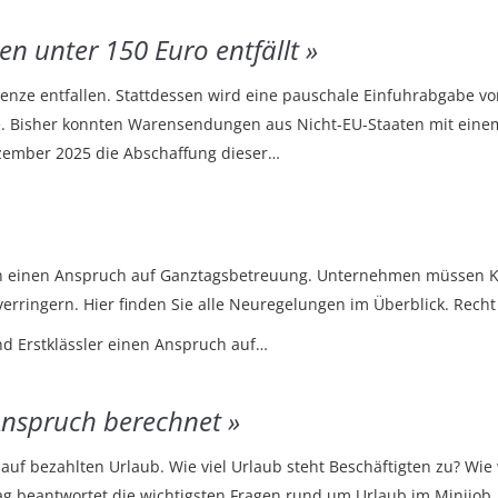
n unter 150 Euro entfällt
eigrenze entfallen. Stattdessen wird eine pauschale Einfuhrabgabe
ätze. Bisher konnten Warensendungen aus Nicht-EU-Staaten mit einem
zember 2025 die Abschaffung dieser…
n einen Anspruch auf Ganztagsbetreuung. Unternehmen müssen KI-g
 verringern. Hier finden Sie alle Neuregelungen im Überblick. Rech
d Erstklässler einen Anspruch auf…
 Anspruch berechnet
uf bezahlten Urlaub. Wie viel Urlaub steht Beschäftigten zu? Wi
rag beantwortet die wichtigsten Fragen rund um Urlaub im Minijob.