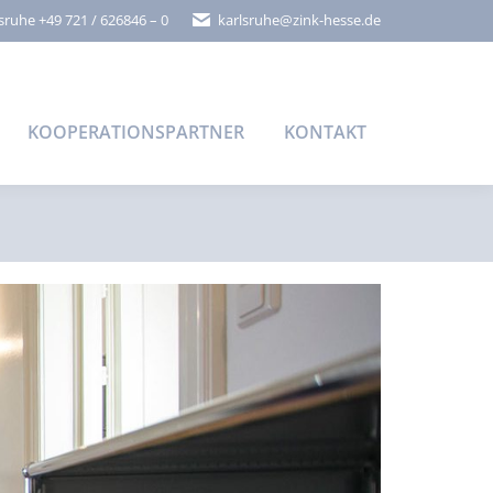
sruhe +49 721 / 626846 – 0
karlsruhe@zink-hesse.de
KOOPERATIONSPARTNER
KONTAKT