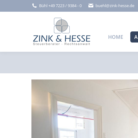
Bühl +49 7223 / 9384 - 0
buehl@zink-hesse.de
HOME
A